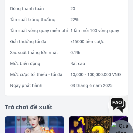
Dòng thanh toán
20
Tần suất trúng thưởng
22%
Tần suất vòng quay miễn phí
1 lần mỗi 100 vòng quay
Giải thưởng tối đa
x15000 tiền cược
Xác suất thắng lớn nhất
0.1%
Mức biến động
Rất cao
Mức cược tối thiểu - tối đa
10,000 - 100,000,000 VNĐ
Ngày phát hành
03 tháng 6 năm 2025
Trò chơi đề xuất