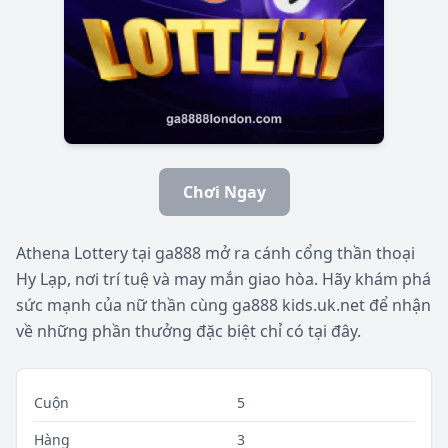
Chơi Ngay
Athena Lottery tại ga888 mở ra cánh cổng thần thoại
Hy Lạp, nơi trí tuệ và may mắn giao hòa. Hãy khám phá
sức mạnh của nữ thần cùng ga888 kids.uk.net để nhận
về những phần thưởng đặc biệt chỉ có tại đây.
Cuộn
5
Hàng
3