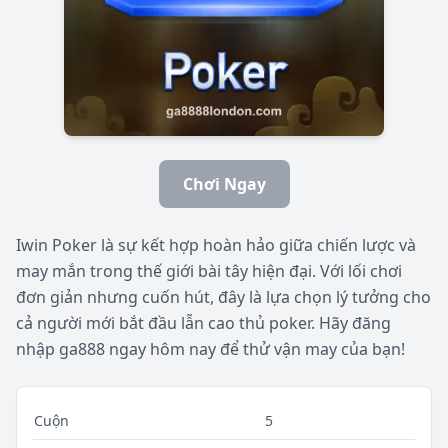
Chơi Ngay
Iwin Poker là sự kết hợp hoàn hảo giữa chiến lược và
may mắn trong thế giới bài tây hiện đại. Với lối chơi
đơn giản nhưng cuốn hút, đây là lựa chọn lý tưởng cho
cả người mới bắt đầu lẫn cao thủ poker. Hãy đăng
nhập ga888 ngay hôm nay để thử vận may của bạn!
Cuộn
5