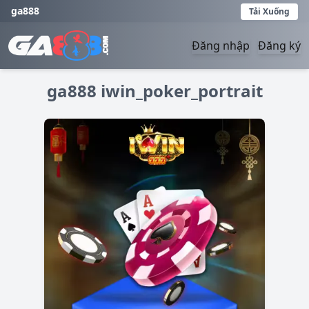
ga888
Tải Xuống
Đăng nhập
Đăng ký
ga888 iwin_poker_portrait