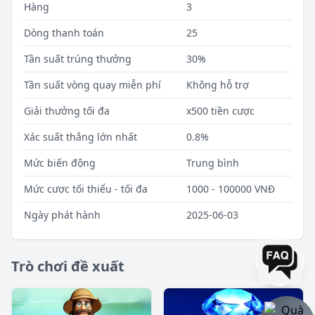
Hàng
3
Dòng thanh toán
25
Tần suất trúng thưởng
30%
Tần suất vòng quay miễn phí
Không hỗ trợ
Giải thưởng tối đa
x500 tiền cược
Xác suất thắng lớn nhất
0.8%
Mức biến động
Trung bình
Mức cược tối thiểu - tối đa
1000 - 100000 VNĐ
Ngày phát hành
2025-06-03
Trò chơi đề xuất